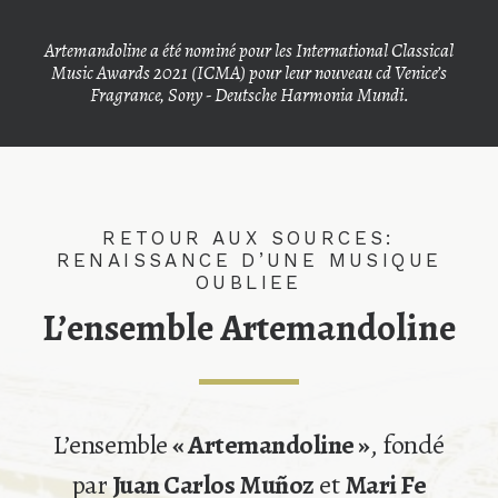
Artemandoline a été nominé pour les International Classical
Music Awards 2021 (ICMA) pour leur nouveau cd Venice’s
Fragrance, Sony - Deutsche Harmonia Mundi.
RETOUR AUX SOURCES:
RENAISSANCE D’UNE MUSIQUE
OUBLIEE
L’ensemble Artemandoline
L’ensemble
« Artemandoline »
, fondé
par
Juan Carlos Muñoz
et
Mari Fe