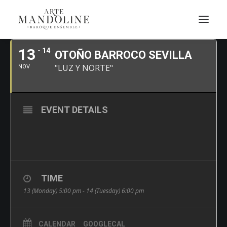
NOVEMBRE, 2023
13
- 14
OTOÑO BARROCO SEVILLA
"LUZ Y NORTE"
NOV
EVENT DETAILS
TIME
13 (Monday) 5:00 pm - 14 (Tuesday) 6:00 pm
CALENDAR
GOOGLECAL