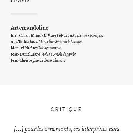
de vivre.
Artemandoline
Juan Carlos Muñoz & Mari Fe Pavón
Mandolines baroques
Alla Tolkacheva
Mandoline & mandole baroque
Manuel Muñoz
Guitare baroque
Jean-Daniel Haro
Violone & viole de gambe
Jean-Christophe
Leclère
Clavecin
CRITIQUE
[...] pour les ornements, ces interprètes hors